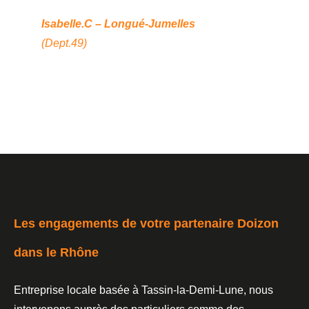
et
Isabelle.C – Longué-Jumelles
(Dept.49)
Na
(d
Les engagements de votre partenaire Doizon
dans le Rhône
Entreprise locale basée à Tassin-la-Demi-Lune, nous