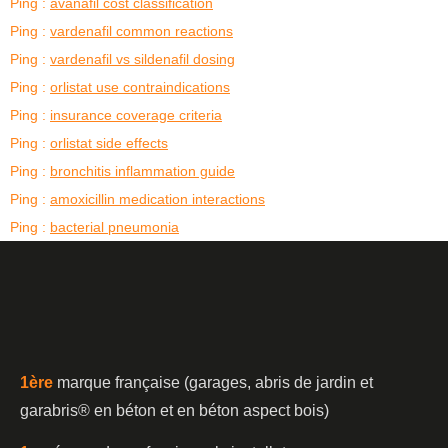
Ping :
avanafil cost classification
Ping :
vardenafil common reactions
Ping :
vardenafil vs sildenafil dosing
Ping :
orlistat use contraindications
Ping :
insurance coverage criteria
Ping :
orlistat side effects
Ping :
bronchitis inflammation guide
Ping :
amoxicillin medication interactions
Ping :
bacterial pneumonia
1è
re
marque française (garages, abris de jardin et
garabris®️ en béton et en béton aspect bois)