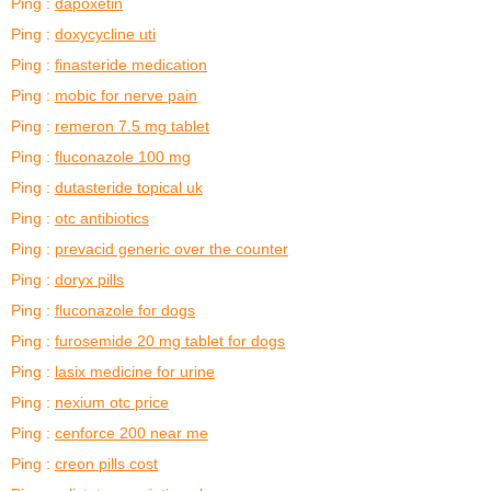
Ping :
dapoxetin
Ping :
doxycycline uti
Ping :
finasteride medication
Ping :
mobic for nerve pain
Ping :
remeron 7.5 mg tablet
Ping :
fluconazole 100 mg
Ping :
dutasteride topical uk
Ping :
otc antibiotics
Ping :
prevacid generic over the counter
Ping :
doryx pills
Ping :
fluconazole for dogs
Ping :
furosemide 20 mg tablet for dogs
Ping :
lasix medicine for urine
Ping :
nexium otc price
Ping :
cenforce 200 near me
Ping :
creon pills cost