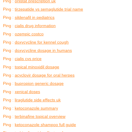
Ping :
orlistat prescription uk
Ping :
tirzepatide vs semaglutide trial name
Ping :
sildenafil in pediatrics
Ping :
cialis drug information
Ping :
ozempic costco
Ping :
doxycycline for kennel cough
Ping :
doxycycline dosage in humans
Ping :
cialis cvs price
Ping :
topical minoxidil dosage
Ping :
acyclovir dosage for oral herpes
Ping :
bupropion generic dosage
Ping :
xenical doses
Ping :
liraglutide side effects uk
Ping :
ketoconazole summary
Ping :
terbinafine topical overview
Ping :
ketoconazole shampoo full guide