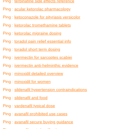
Ping :
terbinafine side effects reference
Ping :
acular ketorolac pharmacology
Ping :
ketoconazole for pityriasis versicolor
Ping :
ketorolac tromethamine tablets
Ping :
ketorolac migraine dosing
Ping :
toradol pain relief essential info
Ping :
toradol short term dosing
Ping :
ivermectin for sarcoptes scabiei
Ping :
ivermectin anti‑helminthic evidence
Ping :
minoxidil detailed overview
Ping :
minoxidil for women
Ping :
sildenafil hypertension contraindications
Ping :
sildenafil and food
Ping :
vardenafil typical dose
Ping :
avanafil prohibited use cases
Ping :
avanafil secure buying guidance